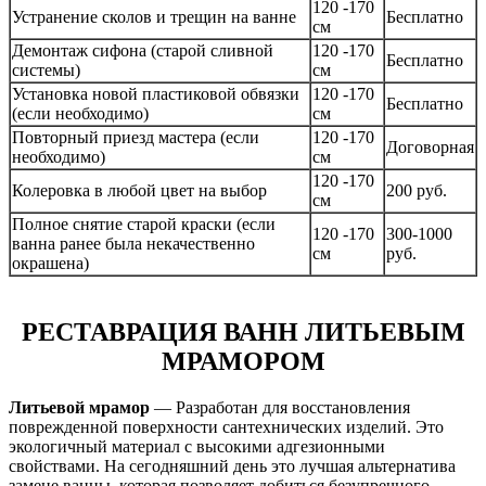
120 -170
Устранение сколов и трещин на ванне
Бесплатно
см
Демонтаж сифона (старой сливной
120 -170
Бесплатно
системы)
см
Установка новой пластиковой обвязки
120 -170
Бесплатно
(если необходимо)
см
Повторный приезд мастера (если
120 -170
Договорная
необходимо)
см
120 -170
Колеровка в любой цвет на выбор
200 руб.
см
Полное снятие старой краски (если
120 -170
300-1000
ванна ранее была некачественно
см
руб.
окрашена)
РЕСТАВРАЦИЯ ВАНН ЛИТЬЕВЫМ
МРАМОРОМ
Литьевой мрамор
— Разработан для восстановления
поврежденной поверхности сантехнических изделий. Это
экологичный материал с высокими адгезионными
свойствами. На сегодняшний день это лучшая альтернатива
замене ванны, которая позволяет добиться безупречного