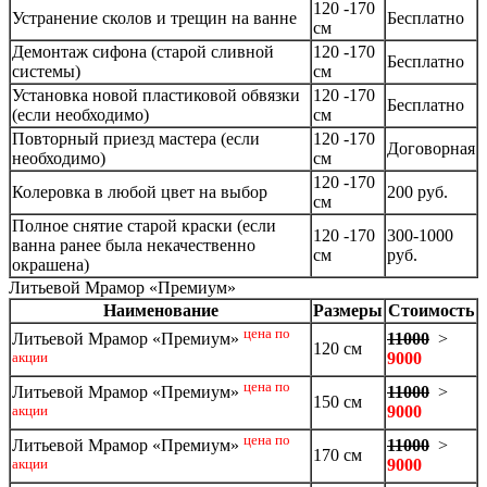
120 -170
Устранение сколов и трещин на ванне
Бесплатно
см
Демонтаж сифона (старой сливной
120 -170
Бесплатно
системы)
см
Установка новой пластиковой обвязки
120 -170
Бесплатно
(если необходимо)
см
Повторный приезд мастера (если
120 -170
Договорная
необходимо)
см
120 -170
Колеровка в любой цвет на выбор
200 руб.
см
Полное снятие старой краски (если
120 -170
300-1000
ванна ранее была некачественно
см
руб.
окрашена)
Литьевой Мрамор «Премиум»
Наименование
Размеры
Стоимость
цена по
11000
>
Литьевой Мрамор «Премиум»
120 см
9000
акции
цена по
11000
>
Литьевой Мрамор «Премиум»
150 см
9000
акции
цена по
11000
>
Литьевой Мрамор «Премиум»
170 см
9000
акции