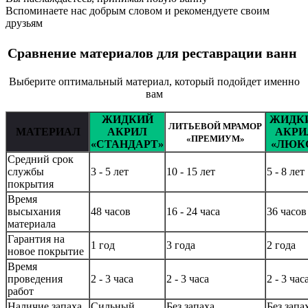
Вспоминаете нас добрым словом и рекомендуете своим
друзьям
Сравнение материалов для реставрации ванн
Выберите оптимальный материал, который подойдет именно
вам
ЖИДКИЙ
ЖИДК
ЛИТЬЕВОЙ МРАМОР
МАТЕРИАЛ
АКРИЛ
АКРИ
«ПРЕМИУМ»
«СТАНДАРТ»
«ЛЮК
Средний срок
службы
3 - 5 лет
10 - 15 лет
5 - 8 лет
покрытия
Время
высыхания
48 часов
16 - 24 часа
36 часов
материала
Гарантия на
1 год
3 года
2 года
новое покрытие
Время
проведения
2 - 3 часа
2 - 3 часа
2 - 3 час
работ
Наличие запаха
Сильный
Без запаха
Без запа