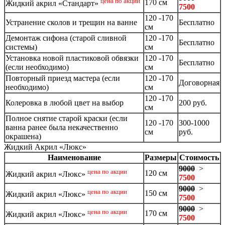
цена по акции
170 см
Жидкий акрил «Стандарт»
7500
120 -170
Устранение сколов и трещин на ванне
Бесплатно
см
Демонтаж сифона (старой сливной
120 -170
Бесплатно
системы)
см
Установка новой пластиковой обвязки
120 -170
Бесплатно
(если необходимо)
см
Повторный приезд мастера (если
120 -170
Договорная
необходимо)
см
120 -170
Колеровка в любой цвет на выбор
200 руб.
см
Полное снятие старой краски (если
120 -170
300-1000
ванна ранее была некачественно
см
руб.
окрашена)
Жидкий Акрил «Люкс»
Наименование
Размеры
Стоимость
9000
>
цена по акции
120 см
Жидкий акрил «Люкс»
7500
9000
>
цена по акции
150 см
Жидкий акрил «Люкс»
7500
9000
>
цена по акции
170 см
Жидкий акрил «Люкс»
7500