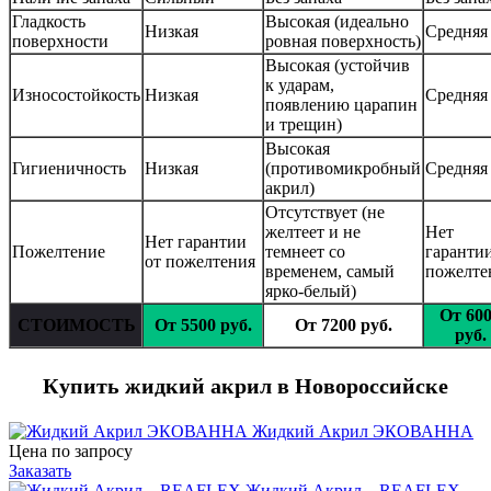
Гладкость
Высокая (идеально
Низкая
Средняя
поверхности
ровная поверхность)
Высокая (устойчив
к ударам,
Износостойкость
Низкая
Средняя
появлению царапин
и трещин)
Высокая
Гигиеничность
Низкая
(противомикробный
Средняя
акрил)
Отсутствует (не
желтеет и не
Нет
Нет гарантии
Пожелтение
темнеет со
гарантии
от пожелтения
временем, самый
пожелте
ярко-белый)
От 60
СТОИМОСТЬ
От 5500 руб.
От 7200 руб.
руб.
Купить жидкий акрил в Новороссийске
Жидкий Акрил ЭКОВАННА
Цена по запросу
Заказать
Жидкий Акрил – REAFLEX