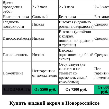
Время
проведения
2 - 3 часа
2 - 3 часа
2 - 3 час
работ
Наличие запаха
Сильный
Без запаха
Без запа
Гладкость
Высокая (идеально
Низкая
Средняя
поверхности
ровная поверхность)
Высокая (устойчив
к ударам,
Износостойкость
Низкая
Средняя
появлению царапин
и трещин)
Высокая
Гигиеничность
Низкая
(противомикробный
Средняя
акрил)
Отсутствует (не
желтеет и не
Нет
Нет гарантии
Пожелтение
темнеет со
гарантии
от пожелтения
временем, самый
пожелте
ярко-белый)
От 60
СТОИМОСТЬ
От 5500 руб.
От 7200 руб.
руб.
Купить жидкий акрил в Новороссийске