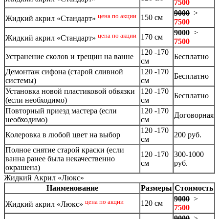
7500
9000
>
цена по акции
150 см
Жидкий акрил «Стандарт»
7500
9000
>
цена по акции
170 см
Жидкий акрил «Стандарт»
7500
120 -170
Устранение сколов и трещин на ванне
Бесплатно
см
Демонтаж сифона (старой сливной
120 -170
Бесплатно
системы)
см
Установка новой пластиковой обвязки
120 -170
Бесплатно
(если необходимо)
см
Повторный приезд мастера (если
120 -170
Договорная
необходимо)
см
120 -170
Колеровка в любой цвет на выбор
200 руб.
см
Полное снятие старой краски (если
120 -170
300-1000
ванна ранее была некачественно
см
руб.
окрашена)
Жидкий Акрил «Люкс»
Наименование
Размеры
Стоимость
9000
>
цена по акции
120 см
Жидкий акрил «Люкс»
7500
9000
>