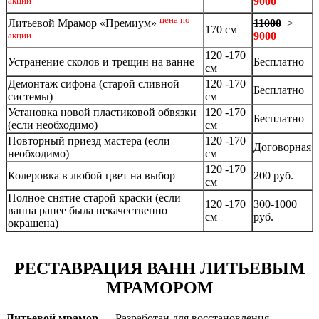
9000
акции
цена по
11000
>
Литьевой Мрамор «Премиум»
170 см
9000
акции
120 -170
Устранение сколов и трещин на ванне
Бесплатно
см
Демонтаж сифона (старой сливной
120 -170
Бесплатно
системы)
см
Установка новой пластиковой обвязки
120 -170
Бесплатно
(если необходимо)
см
Повторный приезд мастера (если
120 -170
Договорная
необходимо)
см
120 -170
Колеровка в любой цвет на выбор
200 руб.
см
Полное снятие старой краски (если
120 -170
300-1000
ванна ранее была некачественно
см
руб.
окрашена)
РЕСТАВРАЦИЯ ВАНН ЛИТЬЕВЫМ
МРАМОРОМ
Литьевой мрамор
— Разработан для восстановления