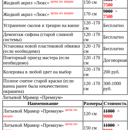
цена по акции
150 см
Жидкий акрил «Люкс»
7500
9000
>
цена по акции
170 см
Жидкий акрил «Люкс»
7500
120 -170
Устранение сколов и трещин на ванне
Бесплатно
см
Демонтаж сифона (старой сливной
120 -170
Бесплатно
системы)
см
Установка новой пластиковой обвязки
120 -170
Бесплатно
(если необходимо)
см
Повторный приезд мастера (если
120 -170
Договорная
необходимо)
см
120 -170
Колеровка в любой цвет на выбор
200 руб.
см
Полное снятие старой краски (если
120 -170
300-1000
ванна ранее была некачественно
см
руб.
окрашена)
Литьевой Мрамор «Премиум»
Наименование
Размеры
Стоимость
цена по
11000
>
Литьевой Мрамор «Премиум»
120 см
9000
акции
цена по
11000
>
Литьевой Мрамор «Премиум»
150 см